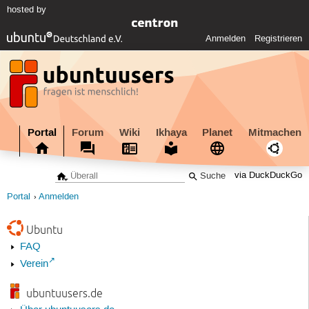
hosted by
Anmelden
Registrieren
Portal
Forum
Wiki
Ikhaya
Planet
Mitmachen
via DuckDuckGo
Portal
Anmelden
Ubuntu
FAQ
Verein
ubuntuusers.de