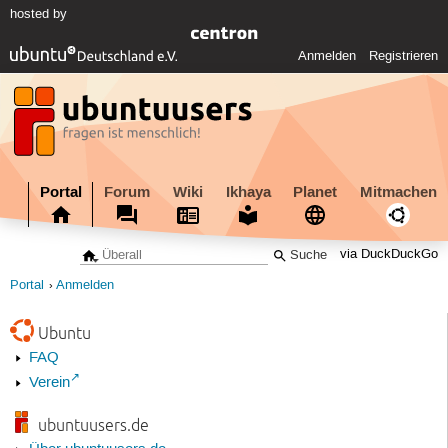
hosted by
Anmelden
Registrieren
Portal
Forum
Wiki
Ikhaya
Planet
Mitmachen
via DuckDuckGo
Portal
Anmelden
Ubuntu
FAQ
Verein
ubuntuusers.de