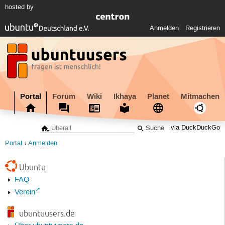
hosted by
Anmelden
Registrieren
Portal
Forum
Wiki
Ikhaya
Planet
Mitmachen
via DuckDuckGo
Portal
Anmelden
Ubuntu
FAQ
Verein
ubuntuusers.de