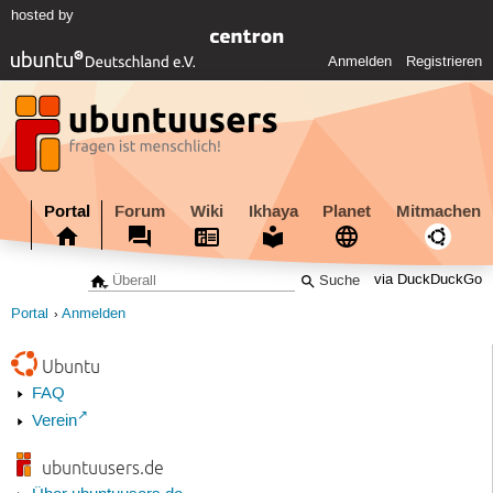
hosted by
Anmelden
Registrieren
Portal
Forum
Wiki
Ikhaya
Planet
Mitmachen
via DuckDuckGo
Portal
Anmelden
Ubuntu
FAQ
Verein
ubuntuusers.de