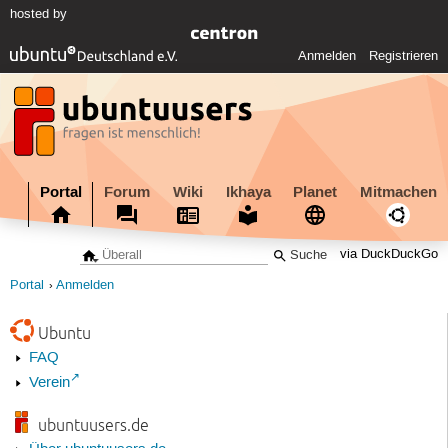
hosted by
Anmelden
Registrieren
Portal
Forum
Wiki
Ikhaya
Planet
Mitmachen
via DuckDuckGo
Portal
Anmelden
Ubuntu
FAQ
Verein
ubuntuusers.de