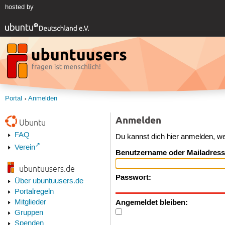
hosted by
Portal
Anmelden
Anmelden
Ubuntu
FAQ
Du kannst dich hier anmelden, w
Verein
Benutzername oder Mailadress
ubuntuusers.de
Passwort:
Über ubuntuusers.de
Portalregeln
Angemeldet bleiben:
Mitglieder
Gruppen
Spenden