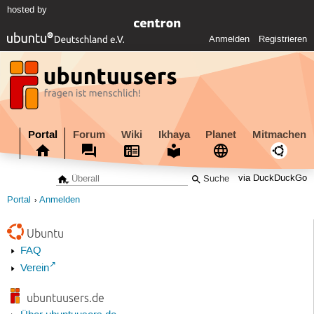
hosted by
Anmelden
Registrieren
Portal
Forum
Wiki
Ikhaya
Planet
Mitmachen
via DuckDuckGo
Portal
Anmelden
Ubuntu
FAQ
Verein
ubuntuusers.de