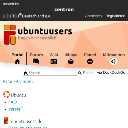
hosted by
Anmelden
Registrieren
Portal
Forum
Wiki
Ikhaya
Planet
Mitmachen
via DuckDuckGo
Portal
Anmelden
Ubuntu
FAQ
Verein
ubuntuusers.de