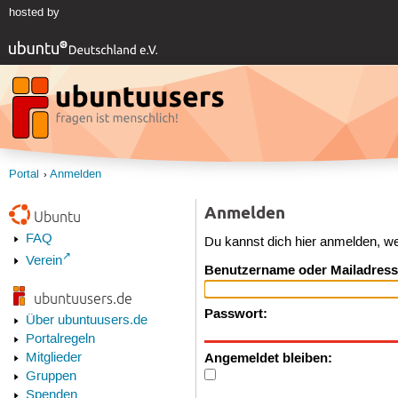
hosted by
Portal
Anmelden
Anmelden
Ubuntu
FAQ
Du kannst dich hier anmelden, w
Verein
Benutzername oder Mailadress
ubuntuusers.de
Passwort:
Über ubuntuusers.de
Portalregeln
Angemeldet bleiben:
Mitglieder
Gruppen
Spenden