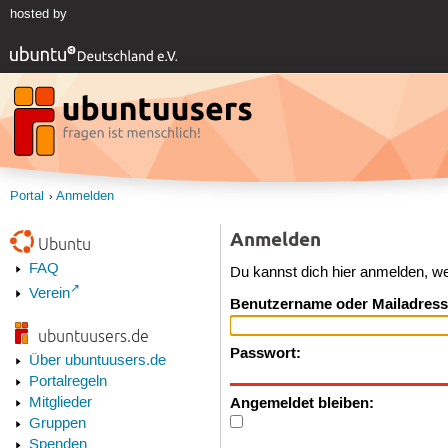
hosted by
Portal
Anmelden
Anmelden
Ubuntu
FAQ
Du kannst dich hier anmelden, w
Verein
Benutzername oder Mailadress
ubuntuusers.de
Passwort:
Über ubuntuusers.de
Portalregeln
Angemeldet bleiben:
Mitglieder
Gruppen
Spenden