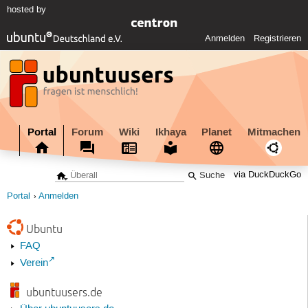
hosted by
Anmelden
Registrieren
Portal
Forum
Wiki
Ikhaya
Planet
Mitmachen
via DuckDuckGo
Portal
Anmelden
Ubuntu
FAQ
Verein
ubuntuusers.de