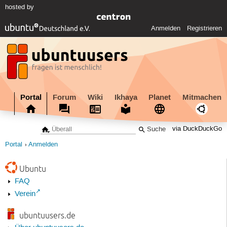
hosted by
Anmelden
Registrieren
Portal
Forum
Wiki
Ikhaya
Planet
Mitmachen
via DuckDuckGo
Portal
Anmelden
Ubuntu
FAQ
Verein
ubuntuusers.de