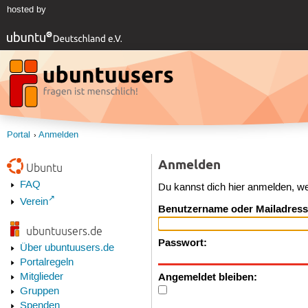
hosted by
Portal
Anmelden
Anmelden
Ubuntu
FAQ
Du kannst dich hier anmelden, w
Verein
Benutzername oder Mailadress
ubuntuusers.de
Passwort:
Über ubuntuusers.de
Portalregeln
Angemeldet bleiben:
Mitglieder
Gruppen
Spenden