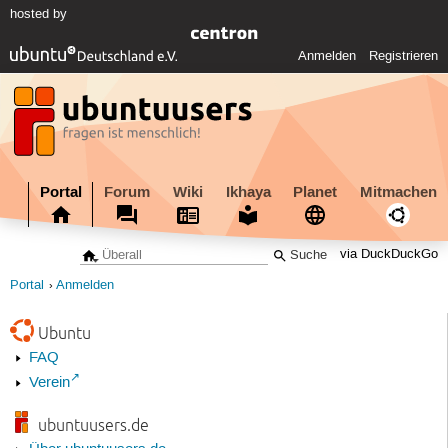
hosted by
Anmelden
Registrieren
Portal
Forum
Wiki
Ikhaya
Planet
Mitmachen
via DuckDuckGo
Portal
Anmelden
Ubuntu
FAQ
Verein
ubuntuusers.de