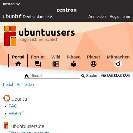
hosted by
Anmelden
Registrieren
Portal
Forum
Wiki
Ikhaya
Planet
Mitmachen
via DuckDuckGo
Portal
Anmelden
Ubuntu
FAQ
Verein
ubuntuusers.de