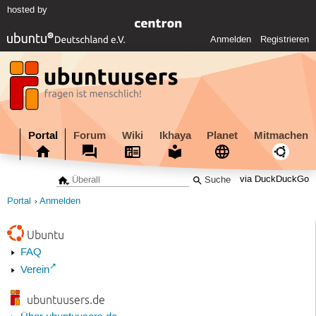
hosted by
Anmelden
Registrieren
Portal
Forum
Wiki
Ikhaya
Planet
Mitmachen
via DuckDuckGo
Portal
Anmelden
Ubuntu
FAQ
Verein
ubuntuusers.de