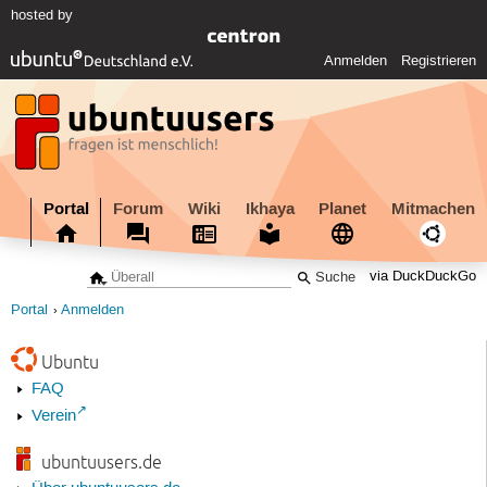
hosted by
Anmelden
Registrieren
Portal
Forum
Wiki
Ikhaya
Planet
Mitmachen
via DuckDuckGo
Portal
Anmelden
Ubuntu
FAQ
Verein
ubuntuusers.de