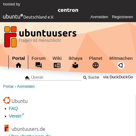
hosted by
Anmelden
Registrieren
Portal
Forum
Wiki
Ikhaya
Planet
Mitmachen
via DuckDuckGo
Portal
Anmelden
Ubuntu
FAQ
Verein
ubuntuusers.de