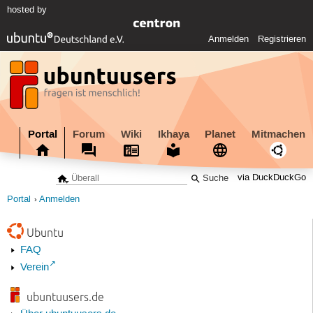
hosted by
Anmelden
Registrieren
Portal
Forum
Wiki
Ikhaya
Planet
Mitmachen
via DuckDuckGo
Portal
Anmelden
Ubuntu
FAQ
Verein
ubuntuusers.de