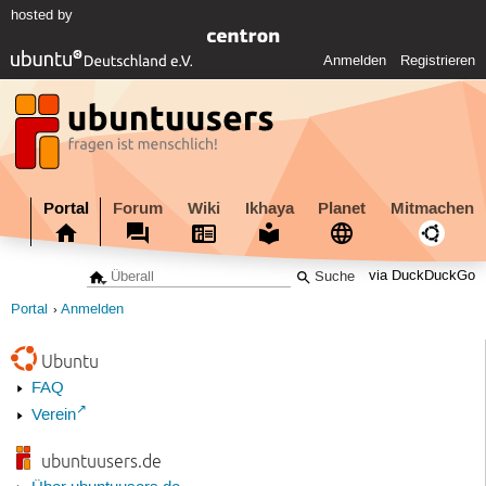
hosted by
Anmelden
Registrieren
Portal
Forum
Wiki
Ikhaya
Planet
Mitmachen
via DuckDuckGo
Portal
Anmelden
Ubuntu
FAQ
Verein
ubuntuusers.de