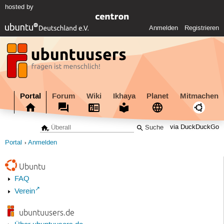
hosted by
Anmelden
Registrieren
Portal
Forum
Wiki
Ikhaya
Planet
Mitmachen
via DuckDuckGo
Portal
Anmelden
Ubuntu
FAQ
Verein
ubuntuusers.de