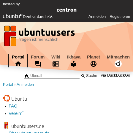
hosted by
Anmelden
Registrieren
Portal
Forum
Wiki
Ikhaya
Planet
Mitmachen
via DuckDuckGo
Portal
Anmelden
Ubuntu
FAQ
Verein
ubuntuusers.de