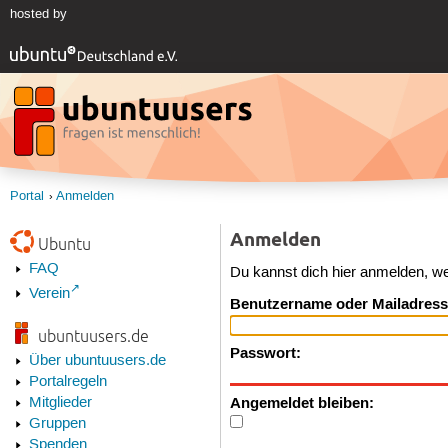
hosted by
Portal
Anmelden
Anmelden
Ubuntu
FAQ
Du kannst dich hier anmelden, w
Verein
Benutzername oder Mailadress
ubuntuusers.de
Passwort:
Über ubuntuusers.de
Portalregeln
Angemeldet bleiben:
Mitglieder
Gruppen
Spenden