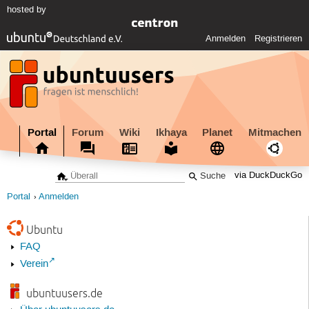
hosted by
Anmelden
Registrieren
Portal
Forum
Wiki
Ikhaya
Planet
Mitmachen
via DuckDuckGo
Portal
Anmelden
Ubuntu
FAQ
Verein
ubuntuusers.de