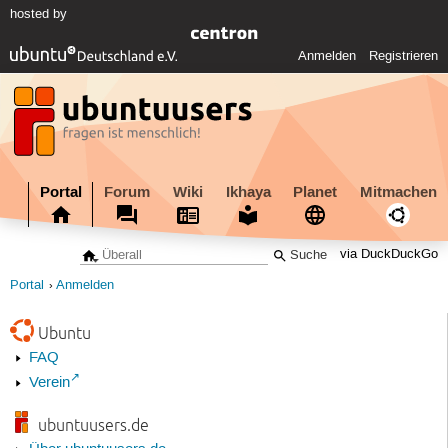
hosted by
Anmelden
Registrieren
Portal
Forum
Wiki
Ikhaya
Planet
Mitmachen
via DuckDuckGo
Portal
Anmelden
Ubuntu
FAQ
Verein
ubuntuusers.de