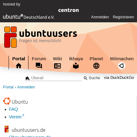
hosted by
Anmelden
Registrieren
Portal
Forum
Wiki
Ikhaya
Planet
Mitmachen
via DuckDuckGo
Portal
Anmelden
Ubuntu
FAQ
Verein
ubuntuusers.de