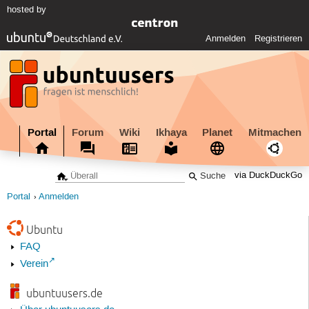
hosted by
Anmelden
Registrieren
Portal
Forum
Wiki
Ikhaya
Planet
Mitmachen
via DuckDuckGo
Portal
Anmelden
Ubuntu
FAQ
Verein
ubuntuusers.de