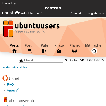
hosted by
Anmelden
Registrieren
Portal
Forum
Wiki
Ikhaya
Planet
Mitmachen
via DuckDuckGo
Portal
Anmelden
Ubuntu
FAQ
Verein
ubuntuusers.de