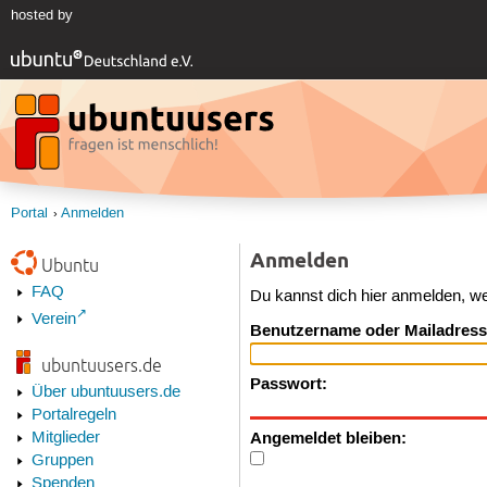
hosted by
Portal
Anmelden
Anmelden
Ubuntu
FAQ
Du kannst dich hier anmelden, w
Verein
Benutzername oder Mailadress
ubuntuusers.de
Passwort:
Über ubuntuusers.de
Portalregeln
Angemeldet bleiben:
Mitglieder
Gruppen
Spenden