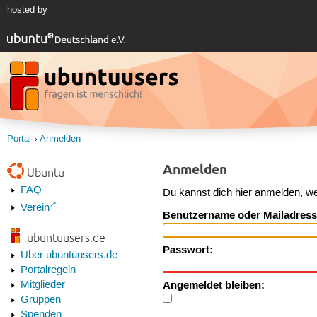
hosted by
Portal
Anmelden
Anmelden
Ubuntu
FAQ
Du kannst dich hier anmelden, w
Verein
Benutzername oder Mailadress
ubuntuusers.de
Passwort:
Über ubuntuusers.de
Portalregeln
Angemeldet bleiben:
Mitglieder
Gruppen
Spenden