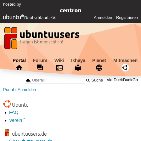
hosted by
Anmelden
Registrieren
Portal
Forum
Wiki
Ikhaya
Planet
Mitmachen
via DuckDuckGo
Portal
Anmelden
Ubuntu
FAQ
Verein
ubuntuusers.de