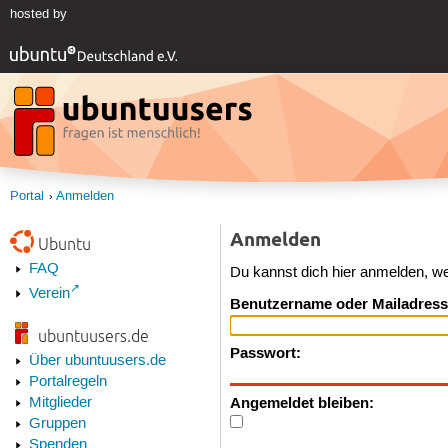
hosted by
Portal
Anmelden
Anmelden
Ubuntu
FAQ
Du kannst dich hier anmelden, w
Verein
Benutzername oder Mailadress
ubuntuusers.de
Passwort:
Über ubuntuusers.de
Portalregeln
Angemeldet bleiben:
Mitglieder
Gruppen
Spenden