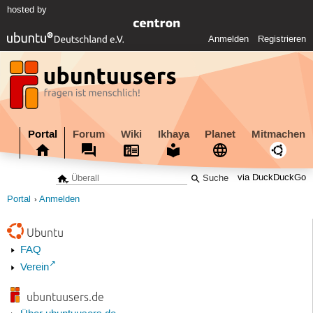
hosted by
Anmelden
Registrieren
Portal
Forum
Wiki
Ikhaya
Planet
Mitmachen
via DuckDuckGo
Portal
Anmelden
Ubuntu
FAQ
Verein
ubuntuusers.de