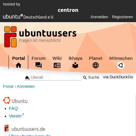
hosted by
Anmelden
Registrieren
Portal
Forum
Wiki
Ikhaya
Planet
Mitmachen
via DuckDuckGo
Portal
Anmelden
Ubuntu
FAQ
Verein
ubuntuusers.de