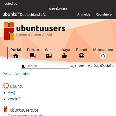
hosted by
Anmelden
Registrieren
Portal
Forum
Wiki
Ikhaya
Planet
Mitmachen
via DuckDuckGo
Portal
Anmelden
Ubuntu
FAQ
Verein
ubuntuusers.de