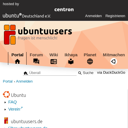
hosted by
Anmelden
Registrieren
Portal
Forum
Wiki
Ikhaya
Planet
Mitmachen
via DuckDuckGo
Portal
Anmelden
Ubuntu
FAQ
Verein
ubuntuusers.de