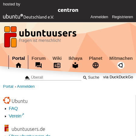
hosted by
Anmelden
Registrieren
Portal
Forum
Wiki
Ikhaya
Planet
Mitmachen
via DuckDuckGo
Portal
Anmelden
Ubuntu
FAQ
Verein
ubuntuusers.de