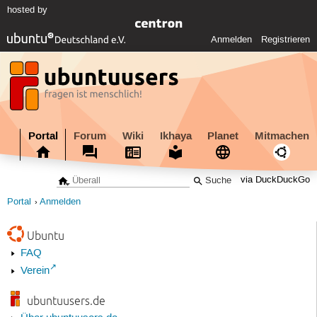
hosted by
Anmelden
Registrieren
Portal
Forum
Wiki
Ikhaya
Planet
Mitmachen
via DuckDuckGo
Portal
Anmelden
Ubuntu
FAQ
Verein
ubuntuusers.de