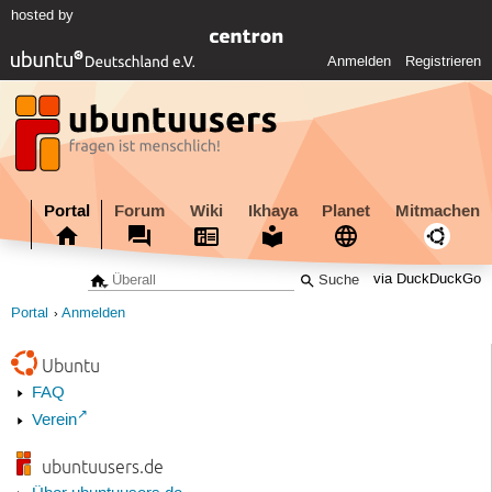
hosted by
Anmelden
Registrieren
Portal
Forum
Wiki
Ikhaya
Planet
Mitmachen
via DuckDuckGo
Portal
Anmelden
Ubuntu
FAQ
Verein
ubuntuusers.de