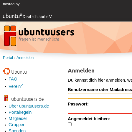
hosted by
Portal
Anmelden
Anmelden
Ubuntu
FAQ
Du kannst dich hier anmelden, w
Verein
Benutzername oder Mailadress
ubuntuusers.de
Passwort:
Über ubuntuusers.de
Portalregeln
Angemeldet bleiben:
Mitglieder
Gruppen
Spenden