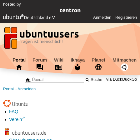
hosted by
Anmelden
Registrieren
Portal
Forum
Wiki
Ikhaya
Planet
Mitmachen
via DuckDuckGo
Portal
Anmelden
Ubuntu
FAQ
Verein
ubuntuusers.de