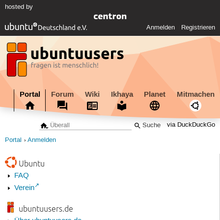
hosted by
Anmelden
Registrieren
Portal
Forum
Wiki
Ikhaya
Planet
Mitmachen
via DuckDuckGo
Portal
Anmelden
Ubuntu
FAQ
Verein
ubuntuusers.de