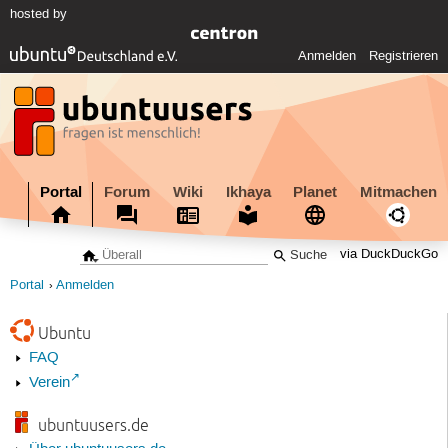
hosted by
Anmelden
Registrieren
Portal
Forum
Wiki
Ikhaya
Planet
Mitmachen
via DuckDuckGo
Portal
Anmelden
Ubuntu
FAQ
Verein
ubuntuusers.de