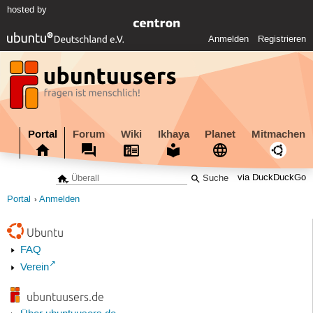
hosted by
Anmelden
Registrieren
Portal
Forum
Wiki
Ikhaya
Planet
Mitmachen
via DuckDuckGo
Portal
Anmelden
Ubuntu
FAQ
Verein
ubuntuusers.de