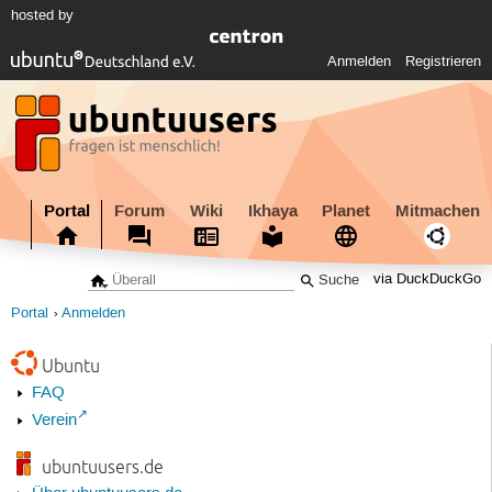
hosted by
Anmelden
Registrieren
Portal
Forum
Wiki
Ikhaya
Planet
Mitmachen
via DuckDuckGo
Portal
Anmelden
Ubuntu
FAQ
Verein
ubuntuusers.de