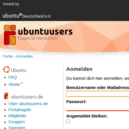
hosted by
Portal
Anmelden
Anmelden
Ubuntu
FAQ
Du kannst dich hier anmelden, w
Verein
Benutzername oder Mailadress
ubuntuusers.de
Passwort:
Über ubuntuusers.de
Portalregeln
Angemeldet bleiben:
Mitglieder
Gruppen
Spenden