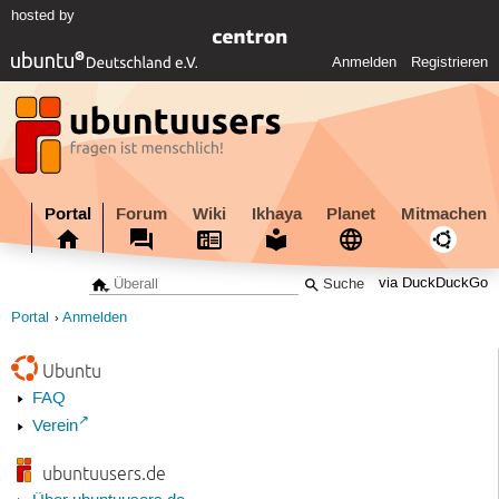
hosted by
Anmelden
Registrieren
Portal
Forum
Wiki
Ikhaya
Planet
Mitmachen
via DuckDuckGo
Portal
Anmelden
Ubuntu
FAQ
Verein
ubuntuusers.de