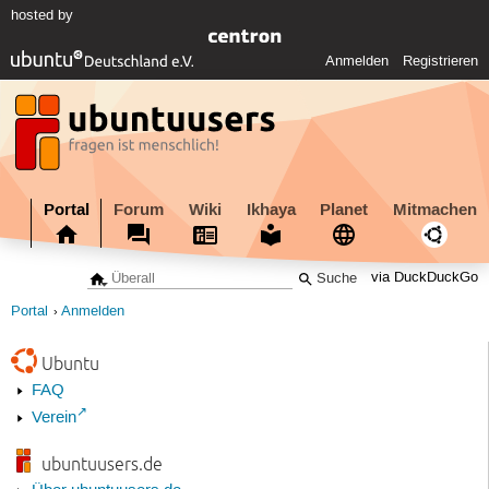
hosted by
Anmelden
Registrieren
Portal
Forum
Wiki
Ikhaya
Planet
Mitmachen
via DuckDuckGo
Portal
Anmelden
Ubuntu
FAQ
Verein
ubuntuusers.de