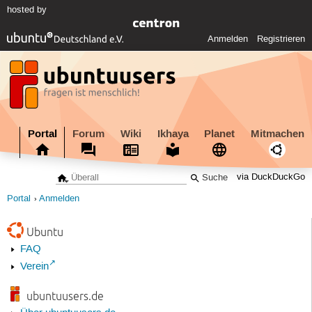
hosted by
Anmelden
Registrieren
Portal
Forum
Wiki
Ikhaya
Planet
Mitmachen
via DuckDuckGo
Portal
Anmelden
Ubuntu
FAQ
Verein
ubuntuusers.de