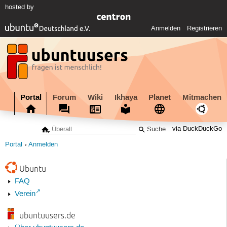
hosted by
Anmelden
Registrieren
Portal
Forum
Wiki
Ikhaya
Planet
Mitmachen
via DuckDuckGo
Portal
Anmelden
Ubuntu
FAQ
Verein
ubuntuusers.de